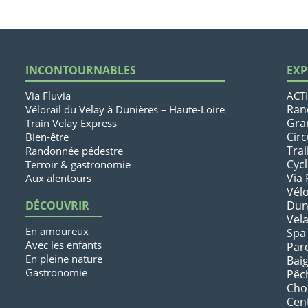
INCONTOURNABLES
EXP
Via Fluvia
ACTI
Ran
Vélorail du Velay à Dunières – Haute-Loire
Gra
Train Velay Express
Circ
Bien-être
Trai
Randonnée pédestre
Cyc
Terroir & gastronomie
Via 
Aux alentours
Vélo
DÉCOUVRIR
Dun
Vel
En amoureux
Spa
Avec les enfants
Par
En pleine nature
Bai
Gastronomie
Pêc
Chou
Cen