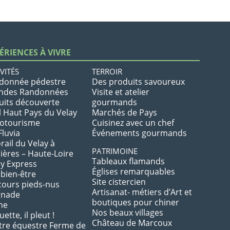
ÉRIENCES À VIVRE
VITÉS
TERROIR
donnée pédestre
Des produits savoureux
ndes Randonnées
Visite et atelier
uits découverte
gourmands
l Haut Pays du Velay
Marchés de Pays
lotourisme
Cuisinez avec un chef
Fluvia
Événements gourmands
rail du Velay à
PATRIMOINE
ières – Haute-Loire
Tableaux flamands
ay Express
Églises remarquables
 bien-être
Site cistercien
cours pieds-nus
Artisanat- métiers d’Art et
gnade
boutiques pour chiner
he
Nos beaux villages
ette, il pleut !
Château de Marcoux
tre équestre Ferme de