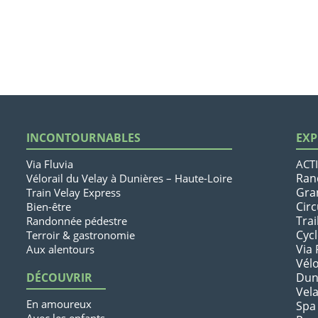
INCONTOURNABLES
EXP
Via Fluvia
ACTI
Ran
Vélorail du Velay à Dunières – Haute-Loire
Gra
Train Velay Express
Circ
Bien-être
Trai
Randonnée pédestre
Cyc
Terroir & gastronomie
Via 
Aux alentours
Vélo
DÉCOUVRIR
Dun
Vel
En amoureux
Spa