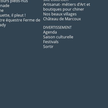
cours pieds-nus
Artisanat- métiers d’Art et
gnade
boutiques pour chiner
he
Nos beaux villages
ette, il pleut !
Château de Marcoux
tre équestre Ferme de
ady
DIVERTISSEMENT
Agenda
Saison culturelle
Festivals
Sortir