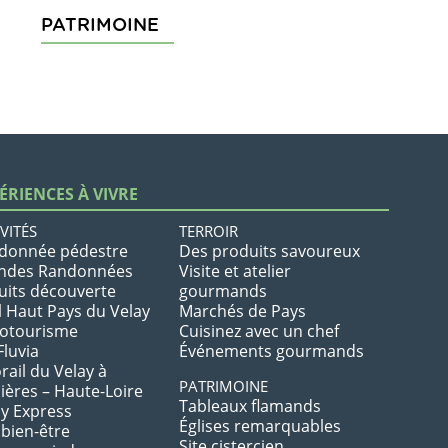
PATRIMOINE
ÉRIENCES À VIVRE
VITÉS
TERROIR
donnée pédestre
Des produits savoureux
ndes Randonnées
Visite et atelier
uits découverte
gourmands
l Haut Pays du Velay
Marchés de Pays
lotourisme
Cuisinez avec un chef
Fluvia
Événements gourmands
rail du Velay à
PATRIMOINE
ières – Haute-Loire
Tableaux flamands
ay Express
Églises remarquables
 bien-être
Site cistercien