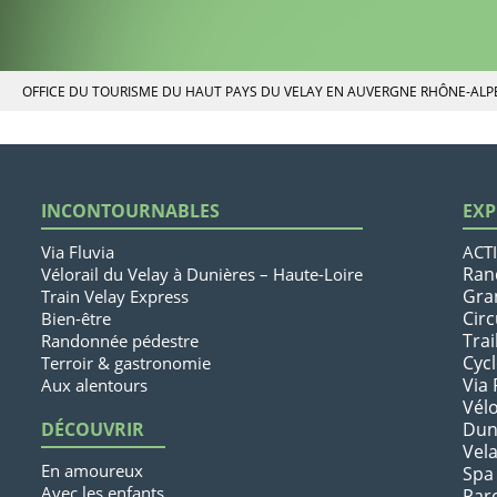
OFFICE DU TOURISME DU HAUT PAYS DU VELAY EN AUVERGNE RHÔNE-ALP
INCONTOURNABLES
EXP
Via Fluvia
ACTI
Ran
Vélorail du Velay à Dunières – Haute-Loire
Gra
Train Velay Express
Circ
Bien-être
Trai
Randonnée pédestre
Cyc
Terroir & gastronomie
Via 
Aux alentours
Vélo
DÉCOUVRIR
Dun
Vel
En amoureux
Spa
Avec les enfants
Par