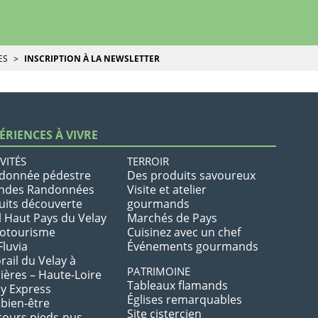
ES
INSCRIPTION À LA NEWSLETTER
ÉRIENCES À VIVRE
VITÉS
TERROIR
donnée pédestre
Des produits savoureux
ndes Randonnées
Visite et atelier
uits découverte
gourmands
l Haut Pays du Velay
Marchés de Pays
lotourisme
Cuisinez avec un chef
Fluvia
Événements gourmands
rail du Velay à
PATRIMOINE
ières – Haute-Loire
Tableaux flamands
ay Express
Églises remarquables
 bien-être
Site cistercien
cours pieds-nus