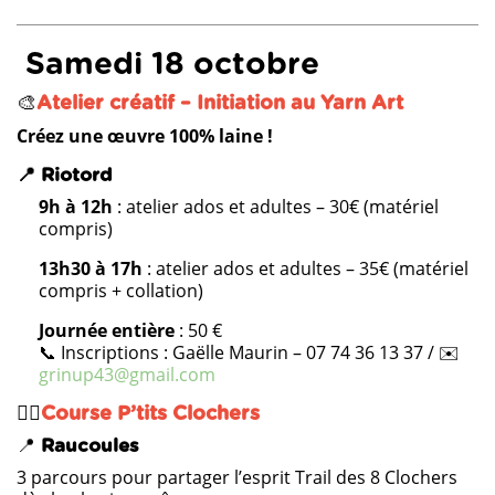
Samedi 18 octobre
🎨
Atelier créatif – Initiation au Yarn Art
Créez une œuvre 100% laine !
📍 Riotord
9h à 12h
: atelier ados et adultes – 30€ (matériel
compris)
13h30 à 17h
: atelier ados et adultes – 35€ (matériel
compris + collation)
Journée entière
: 50 €
📞 Inscriptions : Gaëlle Maurin – 07 74 36 13 37 / ✉️
grinup43@gmail.com
🏃‍♂️
Course P’tits Clochers
📍
Raucoules
3 parcours pour partager l’esprit Trail des 8 Clochers