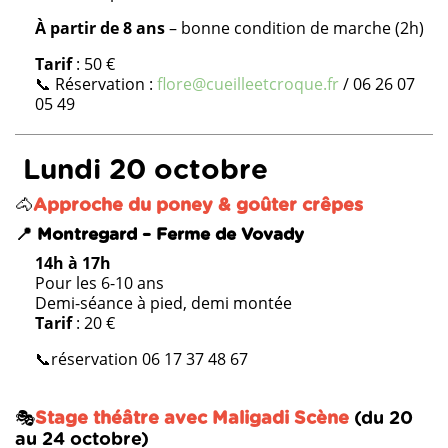
À partir de 8 ans
– bonne condition de marche (2h)
Tarif
: 50 €
📞 Réservation :
flore@cueilleetcroque.fr
/ 06 26 07
05 49
Lundi 20 octobre
🐴
Approche du poney & goûter crêpes
📍 Montregard – Ferme de Vovady
14h à 17h
Pour les 6-10 ans
Demi-séance à pied, demi montée
Tarif
: 20 €
📞réservation 06 17 37 48 67
🎭
Stage théâtre avec Maligadi Scène
(du 20
au 24 octobre)